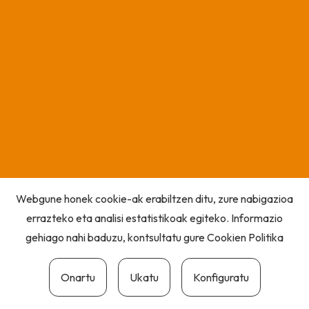
Webgune honek cookie-ak erabiltzen ditu, zure nabigazioa
errazteko eta analisi estatistikoak egiteko. Informazio
gehiago nahi baduzu, kontsultatu gure
Cookien Politika
Onartu
Ukatu
Konfiguratu