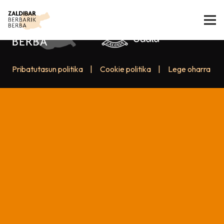
Pribatutasun politika
|
Cookie politika
|
Lege oharra