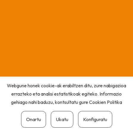
Webgune honek cookie-ak erabiltzen ditu, zure nabigazioa
errazteko eta analisi estatistikoak egiteko. Informazio
gehiago nahi baduzu, kontsultatu gure
Cookien Politika
Onartu
Ukatu
Konfiguratu