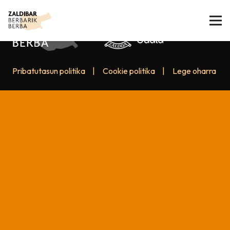
Pribatutasun politika
|
Cookie politika
|
Lege oharra