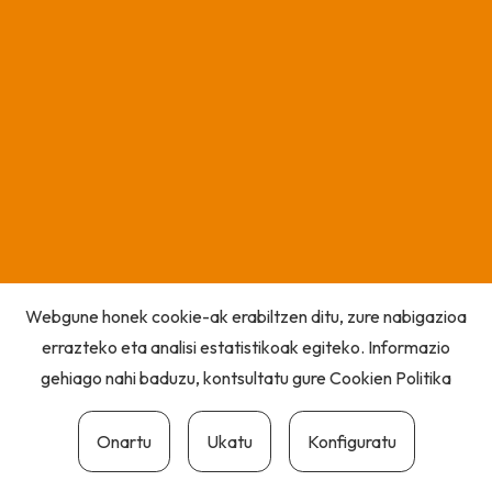
Webgune honek cookie-ak erabiltzen ditu, zure nabigazioa
errazteko eta analisi estatistikoak egiteko. Informazio
gehiago nahi baduzu, kontsultatu gure
Cookien Politika
Onartu
Ukatu
Konfiguratu