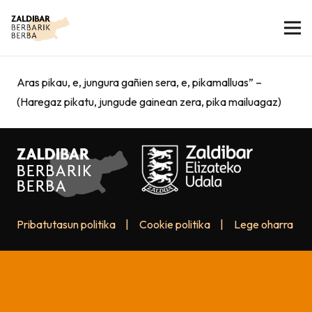
Aras pikau, e, jungura gañien sera, e, pikamalluas” –
(Haregaz pikatu, jungude gainean zera, pika mailuagaz)
Pribatutasun politika
|
Cookie politika
|
Lege oharra