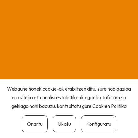
Webgune honek cookie-ak erabiltzen ditu, zure nabigazioa
errazteko eta analisi estatistikoak egiteko. Informazio
gehiago nahi baduzu, kontsultatu gure
Cookien Politika
Onartu
Ukatu
Konfiguratu