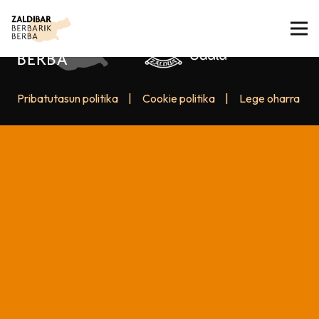
Pribatutasun politika
|
Cookie politika
|
Lege oharra