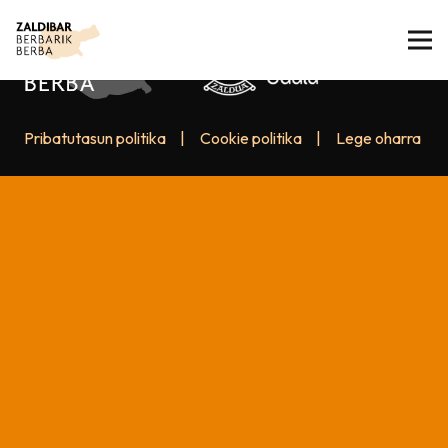
Pribatutasun politika
|
Cookie politika
|
Lege oharra