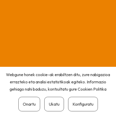
Webgune honek cookie-ak erabiltzen ditu, zure nabigazioa
errazteko eta analisi estatistikoak egiteko. Informazio
gehiago nahi baduzu, kontsultatu gure
Cookien Politika
Onartu
Ukatu
Konfiguratu