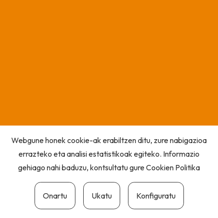
Webgune honek cookie-ak erabiltzen ditu, zure nabigazioa
errazteko eta analisi estatistikoak egiteko. Informazio
gehiago nahi baduzu, kontsultatu gure
Cookien Politika
Onartu
Ukatu
Konfiguratu