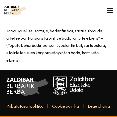
Topau iguel, se, sartu, e, bedar fin bat, sartu sulora, da
urtetze ban kanpora ta pinttue bada, artu te etxera” –
(Topatu beharbada, ze, sartu, belar fin bat, sartu zulora,
eta irteten zuen kanpora eta pintoa bada, hartu eta
etxera)
Pribatutasun politika
|
Cookie politika
|
Lege oharra