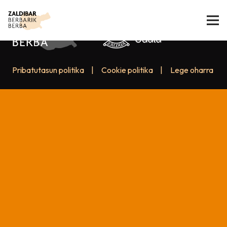
Pribatutasun politika
|
Cookie politika
|
Lege oharra