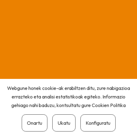
Webgune honek cookie-ak erabiltzen ditu, zure nabigazioa
errazteko eta analisi estatistikoak egiteko. Informazio
gehiago nahi baduzu, kontsultatu gure
Cookien Politika
Onartu
Ukatu
Konfiguratu