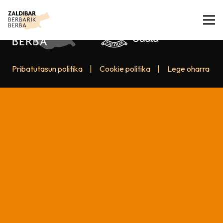
Pribatutasun politika
|
Cookie politika
|
Lege oharra