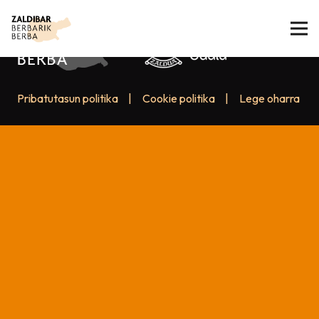
Pribatutasun politika
|
Cookie politika
|
Lege oharra