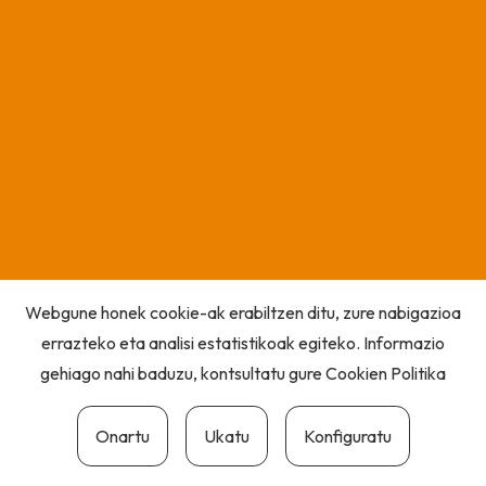
Webgune honek cookie-ak erabiltzen ditu, zure nabigazioa
errazteko eta analisi estatistikoak egiteko. Informazio
gehiago nahi baduzu, kontsultatu gure
Cookien Politika
Onartu
Ukatu
Konfiguratu