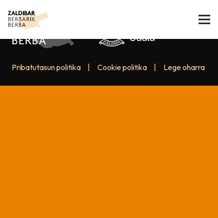
Pribatutasun politika
|
Cookie politika
|
Lege oharra