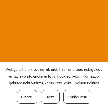
Webgune honek cookie-ak erabiltzen ditu, zure nabigazioa
errazteko eta analisi estatistikoak egiteko. Informazio
gehiago nahi baduzu, kontsultatu gure
Cookien Politika
Onartu
Ukatu
Konfiguratu