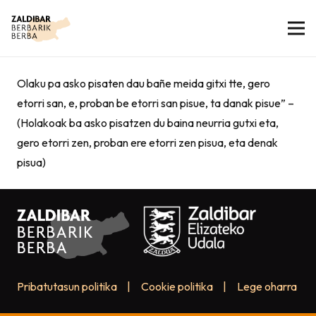
Olaku pa asko pisaten dau bañe meida gitxi tte, gero
etorri san, e, proban be etorri san pisue, ta danak pisue” –
(Holakoak ba asko pisatzen du baina neurria gutxi eta,
gero etorri zen, proban ere etorri zen pisua, eta denak
pisua)
Pribatutasun politika
|
Cookie politika
|
Lege oharra