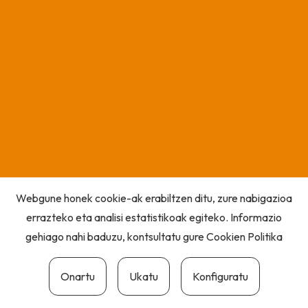
Webgune honek cookie-ak erabiltzen ditu, zure nabigazioa
errazteko eta analisi estatistikoak egiteko. Informazio
gehiago nahi baduzu, kontsultatu gure
Cookien Politika
Onartu
Ukatu
Konfiguratu