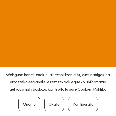
Webgune honek cookie-ak erabiltzen ditu, zure nabigazioa
errazteko eta analisi estatistikoak egiteko. Informazio
gehiago nahi baduzu, kontsultatu gure
Cookien Politika
Onartu
Ukatu
Konfiguratu