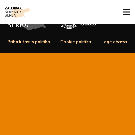
Pribatutasun politika
|
Cookie politika
|
Lege oharra