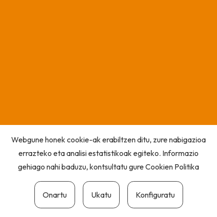
Webgune honek cookie-ak erabiltzen ditu, zure nabigazioa
errazteko eta analisi estatistikoak egiteko. Informazio
gehiago nahi baduzu, kontsultatu gure
Cookien Politika
Onartu
Ukatu
Konfiguratu