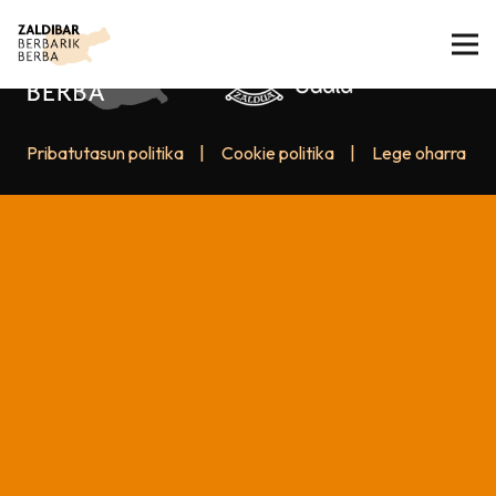
Pribatutasun politika
|
Cookie politika
|
Lege oharra