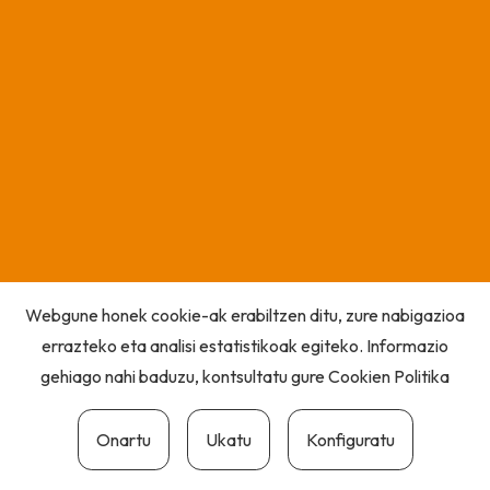
Webgune honek cookie-ak erabiltzen ditu, zure nabigazioa
errazteko eta analisi estatistikoak egiteko. Informazio
gehiago nahi baduzu, kontsultatu gure
Cookien Politika
Onartu
Ukatu
Konfiguratu