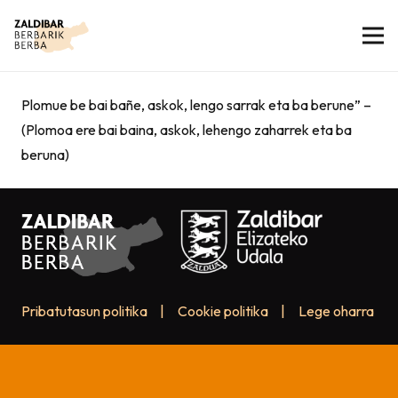
Plomue be bai bañe, askok, lengo sarrak eta ba berune” –
(Plomoa ere bai baina, askok, lehengo zaharrek eta ba
beruna)
Pribatutasun politika
|
Cookie politika
|
Lege oharra