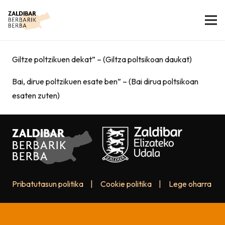
Giltze poltzikuen dekat” – (Giltza poltsikoan daukat)
Bai, dirue poltzikuen esate ben” – (Bai dirua poltsikoan
esaten zuten)
Pribatutasun politika
|
Cookie politika
|
Lege oharra