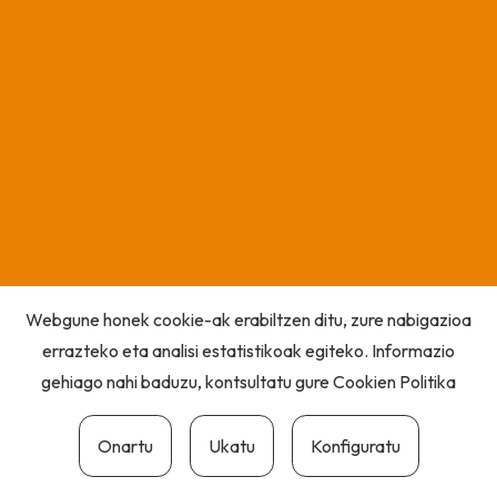
Webgune honek cookie-ak erabiltzen ditu, zure nabigazioa
errazteko eta analisi estatistikoak egiteko. Informazio
gehiago nahi baduzu, kontsultatu gure
Cookien Politika
Onartu
Ukatu
Konfiguratu