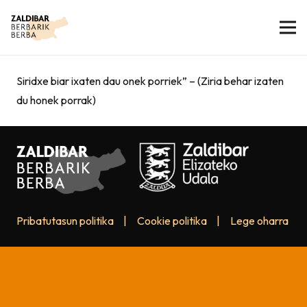
Siridxe biar ixaten dau onek porriek” – (Ziria behar izaten
du honek porrak)
Pribatutasun politika
|
Cookie politika
|
Lege oharra