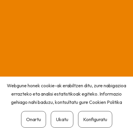
Webgune honek cookie-ak erabiltzen ditu, zure nabigazioa
errazteko eta analisi estatistikoak egiteko. Informazio
gehiago nahi baduzu, kontsultatu gure
Cookien Politika
Onartu
Ukatu
Konfiguratu