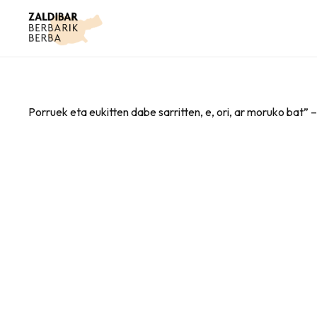
Porruek eta eukitten dabe sarritten, e, ori, ar moruko bat” 