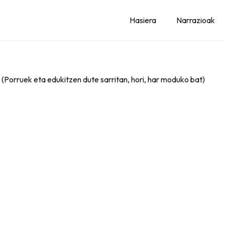
Hasiera
Narrazioak
– (Porruek eta edukitzen dute sarritan, hori, har moduko bat)