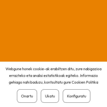
Webgune honek cookie-ak erabiltzen ditu, zure nabigazioa
errazteko eta analisi estatistikoak egiteko. Informazio
gehiago nahi baduzu, kontsultatu gure
Cookien Politika
Onartu
Ukatu
Konfiguratu