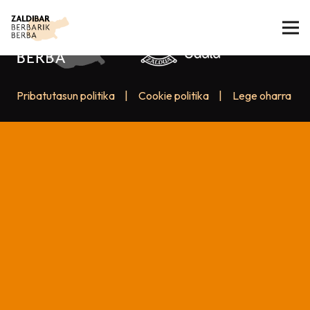
Pribatutasun politika
|
Cookie politika
|
Lege oharra