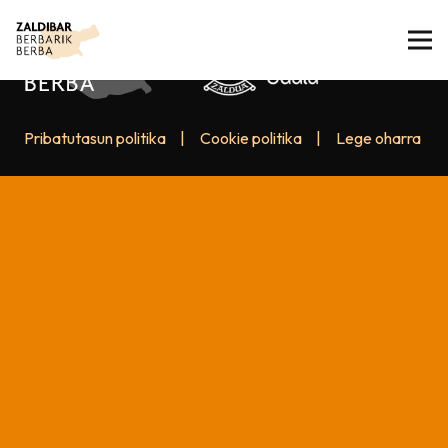
Pribatutasun politika
|
Cookie politika
|
Lege oharra