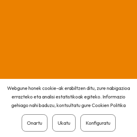
Webgune honek cookie-ak erabiltzen ditu, zure nabigazioa
errazteko eta analisi estatistikoak egiteko. Informazio
gehiago nahi baduzu, kontsultatu gure
Cookien Politika
Onartu
Ukatu
Konfiguratu