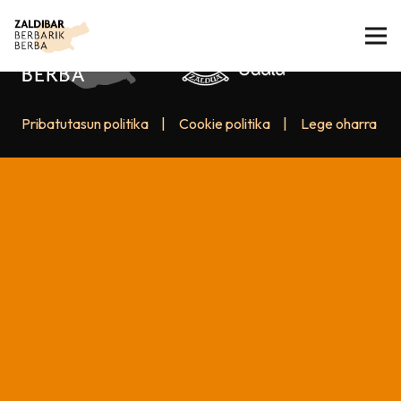
Pribatutasun politika
|
Cookie politika
|
Lege oharra