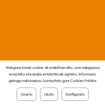
Webgune honek cookie-ak erabiltzen ditu, zure nabigazioa
errazteko eta analisi estatistikoak egiteko. Informazio
gehiago nahi baduzu, kontsultatu gure
Cookien Politika
Onartu
Ukatu
Konfiguratu