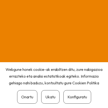
Webgune honek cookie-ak erabiltzen ditu, zure nabigazioa
errazteko eta analisi estatistikoak egiteko. Informazio
gehiago nahi baduzu, kontsultatu gure
Cookien Politika
Onartu
Ukatu
Konfiguratu