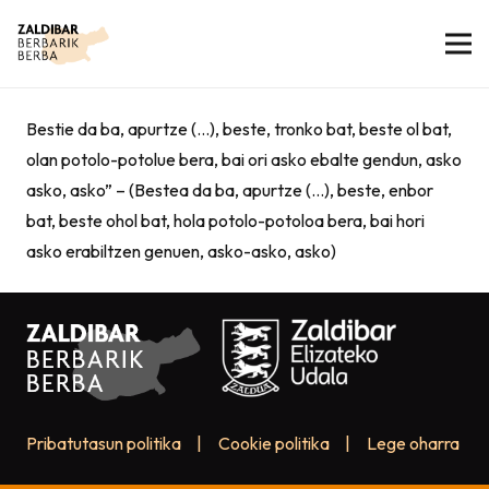
Bestie da ba, apurtze (…), beste, tronko bat, beste ol bat,
olan potolo-potolue bera, bai ori asko ebalte gendun, asko
asko, asko” – (Bestea da ba, apurtze (…), beste, enbor
bat, beste ohol bat, hola potolo-potoloa bera, bai hori
asko erabiltzen genuen, asko-asko, asko)
Pribatutasun politika
|
Cookie politika
|
Lege oharra