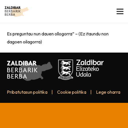
Es preguntau nun dauen ollogorra” – (Ez itaundu non
dagoen oilagorra)
Pribatutasun politika
|
Cookie politika
|
Lege oharra