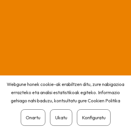
Webgune honek cookie-ak erabiltzen ditu, zure nabigazioa
errazteko eta analisi estatistikoak egiteko. Informazio
gehiago nahi baduzu, kontsultatu gure
Cookien Politika
Onartu
Ukatu
Konfiguratu