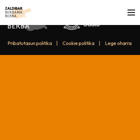
Pribatutasun politika
|
Cookie politika
|
Lege oharra