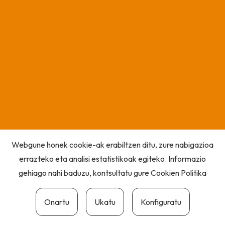
Webgune honek cookie-ak erabiltzen ditu, zure nabigazioa
errazteko eta analisi estatistikoak egiteko. Informazio
gehiago nahi baduzu, kontsultatu gure
Cookien Politika
Onartu
Ukatu
Konfiguratu