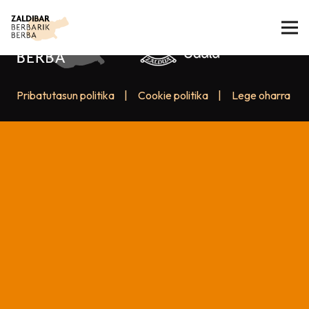
Pribatutasun politika
|
Cookie politika
|
Lege oharra