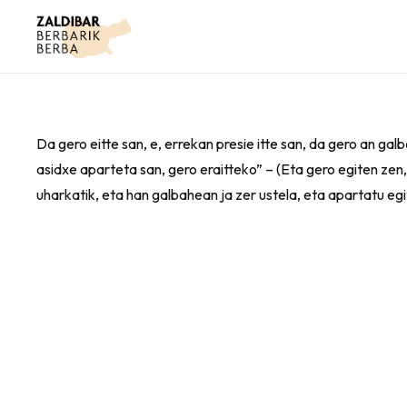
Da gero eitte san, e, errekan presie itte san, da gero an galb
asidxe aparteta san, gero eraitteko” – (Eta gero egiten zen
uharkatik, eta han galbahean ja zer ustela, eta apartatu eg