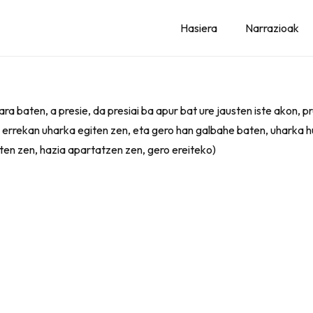
Hasiera
Narrazioak
ara baten, a presie, da presiai ba apur bat ure jausten iste akon, p
, errekan uharka egiten zen, eta gero han galbahe baten, uharka hu
iten zen, hazia apartatzen zen, gero ereiteko)