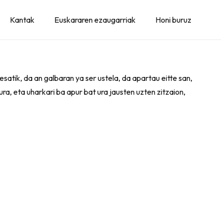
Kantak
Euskararen ezaugarriak
Honi buruz
resatik, da an galbaran ya ser ustela, da apartau eitte san,
ra, eta uharkari ba apur bat ura jausten uzten zitzaion,