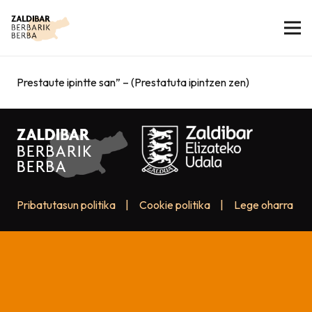
Prestaute ipintte san” – (Prestatuta ipintzen zen)
Pribatutasun politika
|
Cookie politika
|
Lege oharra