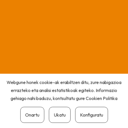
Webgune honek cookie-ak erabiltzen ditu, zure nabigazioa
errazteko eta analisi estatistikoak egiteko. Informazio
gehiago nahi baduzu, kontsultatu gure
Cookien Politika
Onartu
Ukatu
Konfiguratu