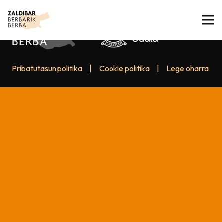
Pribatutasun politika
|
Cookie politika
|
Lege oharra