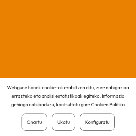
Webgune honek cookie-ak erabiltzen ditu, zure nabigazioa
errazteko eta analisi estatistikoak egiteko. Informazio
gehiago nahi baduzu, kontsultatu gure
Cookien Politika
Onartu
Ukatu
Konfiguratu