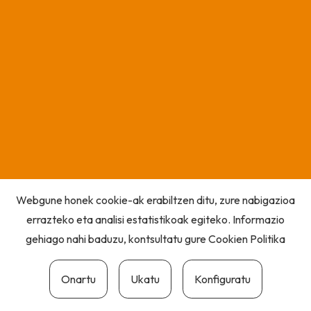
Webgune honek cookie-ak erabiltzen ditu, zure nabigazioa
errazteko eta analisi estatistikoak egiteko. Informazio
gehiago nahi baduzu, kontsultatu gure
Cookien Politika
Onartu
Ukatu
Konfiguratu