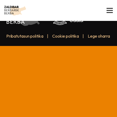
Pribatutasun politika
|
Cookie politika
|
Lege oharra