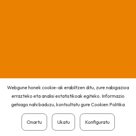
Webgune honek cookie-ak erabiltzen ditu, zure nabigazioa
errazteko eta analisi estatistikoak egiteko. Informazio
gehiago nahi baduzu, kontsultatu gure
Cookien Politika
Onartu
Ukatu
Konfiguratu