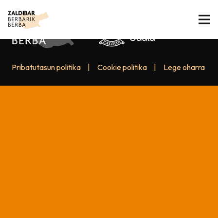
Pribatutasun politika
|
Cookie politika
|
Lege oharra