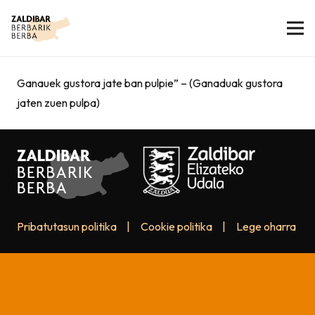
Ganauek gustora jate ban pulpie” – (Ganaduak gustora
jaten zuen pulpa)
Pribatutasun politika
|
Cookie politika
|
Lege oharra