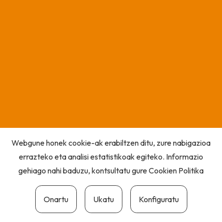
Webgune honek cookie-ak erabiltzen ditu, zure nabigazioa
errazteko eta analisi estatistikoak egiteko. Informazio
gehiago nahi baduzu, kontsultatu gure
Cookien Politika
Onartu
Ukatu
Konfiguratu