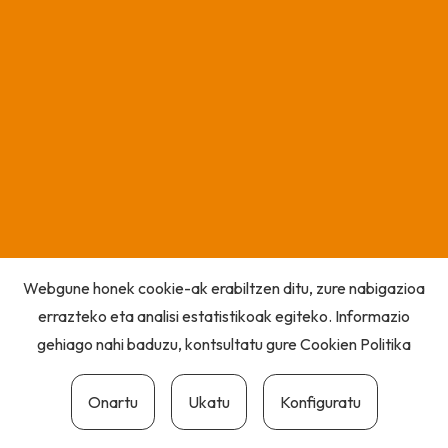
Webgune honek cookie-ak erabiltzen ditu, zure nabigazioa
errazteko eta analisi estatistikoak egiteko. Informazio
gehiago nahi baduzu, kontsultatu gure
Cookien Politika
Onartu
Ukatu
Konfiguratu