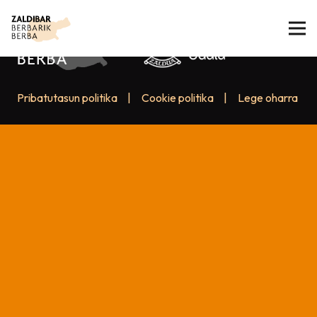
Pribatutasun politika
|
Cookie politika
|
Lege oharra