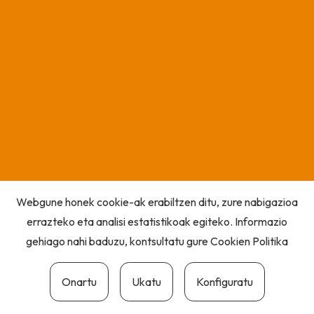
Webgune honek cookie-ak erabiltzen ditu, zure nabigazioa
errazteko eta analisi estatistikoak egiteko. Informazio
gehiago nahi baduzu, kontsultatu gure
Cookien Politika
Onartu
Ukatu
Konfiguratu