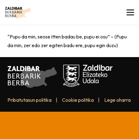
“Pupu da min, seose itten badau be, pupu ei osu” – (Pupu
da min, zer edo zer egiten badu ere, pupu egin duzu)
Pribatutasun politika
|
Cookie politika
|
Lege oharra