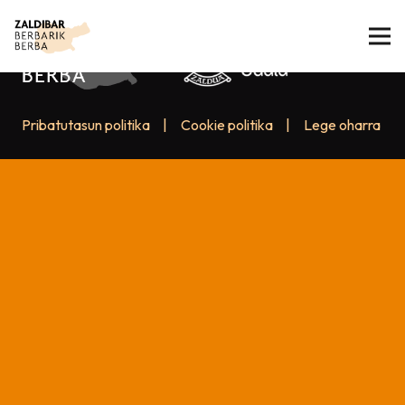
Pribatutasun politika
|
Cookie politika
|
Lege oharra