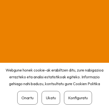
Webgune honek cookie-ak erabiltzen ditu, zure nabigazioa
errazteko eta analisi estatistikoak egiteko. Informazio
gehiago nahi baduzu, kontsultatu gure
Cookien Politika
Onartu
Ukatu
Konfiguratu