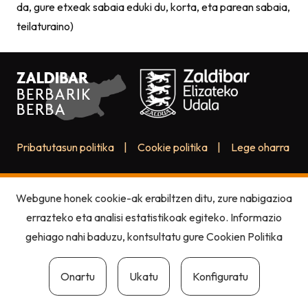
da, gure etxeak sabaia eduki du, korta, eta parean sabaia,
teilaturaino)
Pribatutasun politika
|
Cookie politika
|
Lege oharra
Webgune honek cookie-ak erabiltzen ditu, zure nabigazioa
errazteko eta analisi estatistikoak egiteko. Informazio
gehiago nahi baduzu, kontsultatu gure
Cookien Politika
Onartu
Ukatu
Konfiguratu