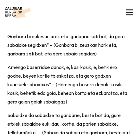
Ganbara bi eukesan arek eta, ganbarie sati bat, da gero
sabaidxe segidxen” – (Ganbara bi zeuzkan hark eta,
ganbara zati bat, eta gero sabaia segidan)
Amengo baserridxe danak, e, kasi kasik, e, betik ero
godxe, beyen kortie ta eskatza, eta gero godxen
kuartuek sabaidxas” – (Hemengo baserri denak, kasik-
kasik, behetik edo goia, behean korta eta ezkaratza, eta
gero goian gelak sabaiagaz)
Sabaidxe da sabaidxe ta ganbarie, beste bat da, gure
etxiek sabaidxe euki dau, kortie, da parien sabaidxe,
tellaturañoko” – (Sabaia da sabaia eta ganbara, beste bat