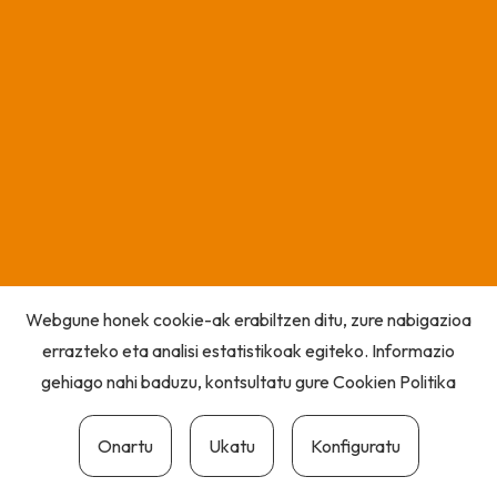
Webgune honek cookie-ak erabiltzen ditu, zure nabigazioa
errazteko eta analisi estatistikoak egiteko. Informazio
gehiago nahi baduzu, kontsultatu gure
Cookien Politika
Onartu
Ukatu
Konfiguratu