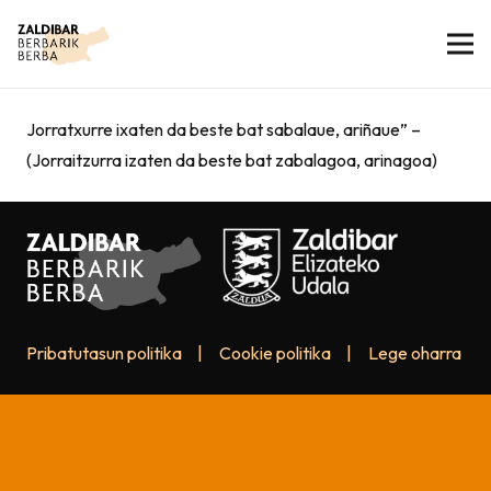
Jorratxurre ixaten da beste bat sabalaue, ariñaue” –
(Jorraitzurra izaten da beste bat zabalagoa, arinagoa)
Pribatutasun politika
|
Cookie politika
|
Lege oharra