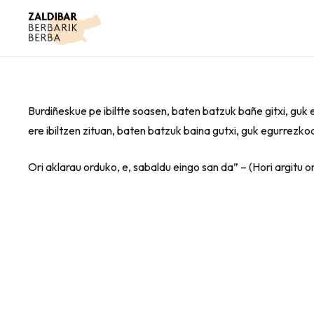
Burdiñeskue pe ibiltte soasen, baten batzuk bañe gitxi, guk
ere ibiltzen zituan, baten batzuk baina gutxi, guk egurrezk
Ori aklarau orduko, e, sabaldu eingo san da” – (Hori argitu 