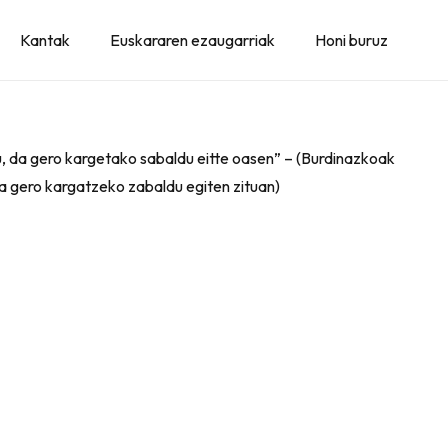
Kantak
Euskararen ezaugarriak
Honi buruz
tu, da gero kargetako sabaldu eitte oasen” – (Burdinazkoak
eta gero kargatzeko zabaldu egiten zituan)