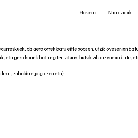
Hasiera
Narrazioak
 egurreskuek, da gero orrek batu eitte soasen, utzik oyesenien ba
oak, eta gero horiek batu egiten zituan, hutsik zihoazenean batu, 
orduko, zabaldu egingo zen eta)