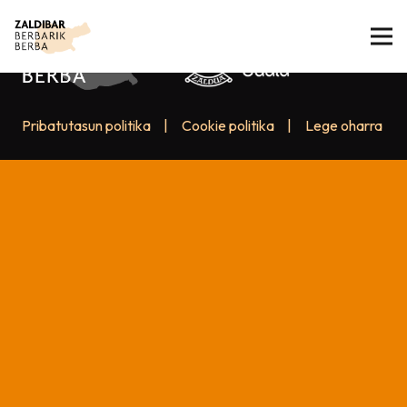
Pribatutasun politika
|
Cookie politika
|
Lege oharra