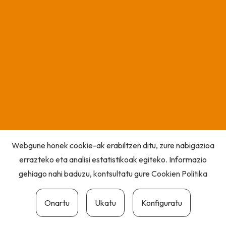
Webgune honek cookie-ak erabiltzen ditu, zure nabigazioa
errazteko eta analisi estatistikoak egiteko. Informazio
gehiago nahi baduzu, kontsultatu gure
Cookien Politika
Onartu
Ukatu
Konfiguratu