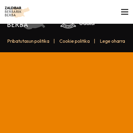
Pribatutasun politika
|
Cookie politika
|
Lege oharra