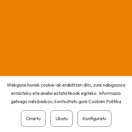
Webgune honek cookie-ak erabiltzen ditu, zure nabigazioa
errazteko eta analisi estatistikoak egiteko. Informazio
gehiago nahi baduzu, kontsultatu gure
Cookien Politika
Onartu
Ukatu
Konfiguratu