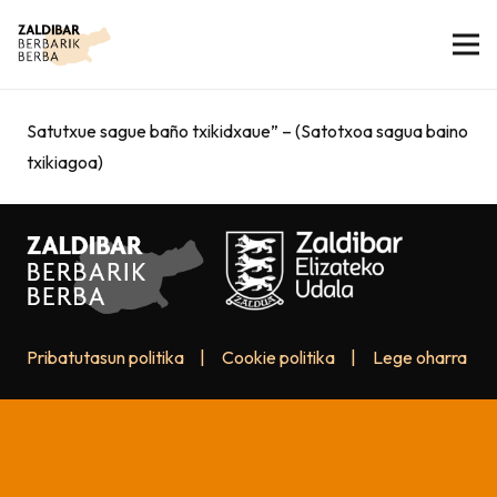
Satutxue sague baño txikidxaue” – (Satotxoa sagua baino
txikiagoa)
Pribatutasun politika
|
Cookie politika
|
Lege oharra