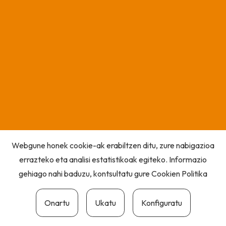
Webgune honek cookie-ak erabiltzen ditu, zure nabigazioa
errazteko eta analisi estatistikoak egiteko. Informazio
gehiago nahi baduzu, kontsultatu gure
Cookien Politika
Onartu
Ukatu
Konfiguratu