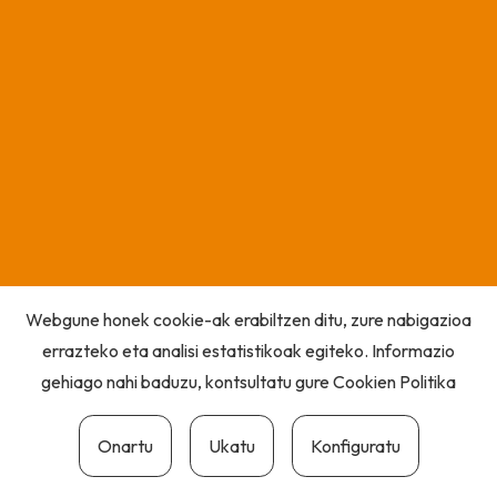
Webgune honek cookie-ak erabiltzen ditu, zure nabigazioa
errazteko eta analisi estatistikoak egiteko. Informazio
gehiago nahi baduzu, kontsultatu gure
Cookien Politika
Onartu
Ukatu
Konfiguratu