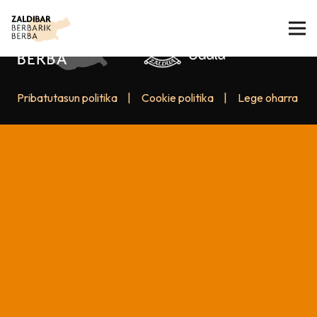
Pribatutasun politika
|
Cookie politika
|
Lege oharra