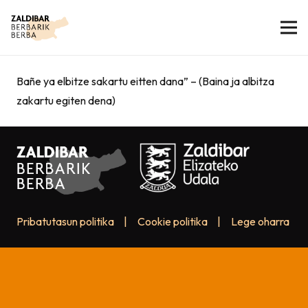
Bañe ya elbitze sakartu eitten dana” – (Baina ja albitza
zakartu egiten dena)
Pribatutasun politika
|
Cookie politika
|
Lege oharra