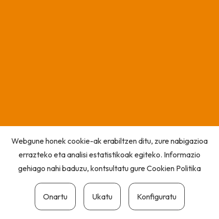
Webgune honek cookie-ak erabiltzen ditu, zure nabigazioa
errazteko eta analisi estatistikoak egiteko. Informazio
gehiago nahi baduzu, kontsultatu gure
Cookien Politika
Onartu
Ukatu
Konfiguratu