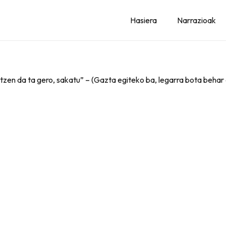
Hasiera
Narrazioak
ertzen da ta gero, sakatu” – (Gazta egiteko ba, legarra bota behar