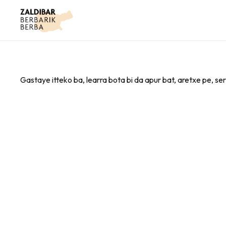
Gastaye itteko ba, learra bota bi da apur bat, aretxe pe, s