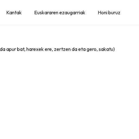
Kantak
Euskararen ezaugarriak
Honi buruz
 da apur bat, harexek ere, zertzen da eta gero, sakatu)