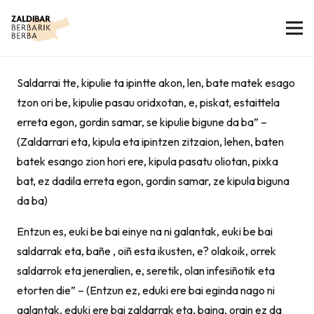
Saldarrai tte, kipulie ta ipintte akon, len, bate matek esago
tzon ori be, kipulie pasau oridxotan, e, piskat, estaittela
erreta egon, gordin samar, se kipulie bigune da ba” –
(Zaldarrari eta, kipula eta ipintzen zitzaion, lehen, baten
batek esango zion hori ere, kipula pasatu oliotan, pixka
bat, ez dadila erreta egon, gordin samar, ze kipula biguna
da ba)
Entzun es, euki be bai einye na ni galantak, euki be bai
saldarrak eta, bañe , oiñ esta ikusten, e? olakoik, orrek
saldarrok eta jeneralien, e, seretik, olan infesiñotik eta
etorten die” – (Entzun ez, eduki ere bai eginda nago ni
galantak, eduki ere bai zaldarrak eta, baina, orain ez da