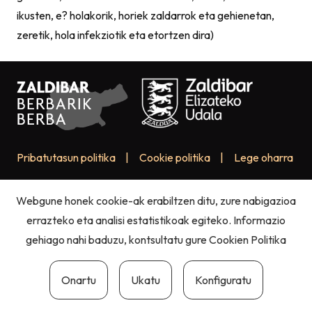
ikusten, e? holakorik, horiek zaldarrok eta gehienetan,
zeretik, hola infekziotik eta etortzen dira)
Pribatutasun politika
|
Cookie politika
|
Lege oharra
Webgune honek cookie-ak erabiltzen ditu, zure nabigazioa
errazteko eta analisi estatistikoak egiteko. Informazio
gehiago nahi baduzu, kontsultatu gure
Cookien Politika
Onartu
Ukatu
Konfiguratu