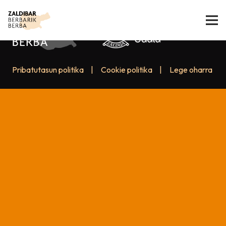
Pribatutasun politika
|
Cookie politika
|
Lege oharra