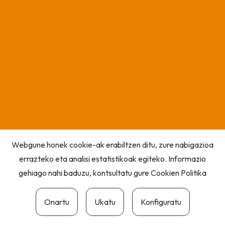
Webgune honek cookie-ak erabiltzen ditu, zure nabigazioa
errazteko eta analisi estatistikoak egiteko. Informazio
gehiago nahi baduzu, kontsultatu gure
Cookien Politika
Onartu
Ukatu
Konfiguratu