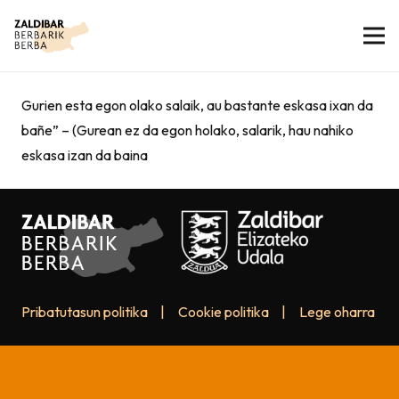
Gurien esta egon olako salaik, au bastante eskasa ixan da
bañe” – (Gurean ez da egon holako, salarik, hau nahiko
eskasa izan da baina
Pribatutasun politika
|
Cookie politika
|
Lege oharra