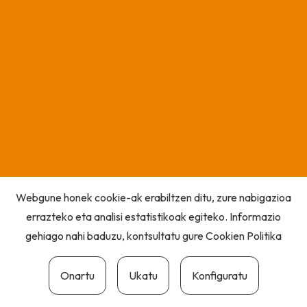
Webgune honek cookie-ak erabiltzen ditu, zure nabigazioa
errazteko eta analisi estatistikoak egiteko. Informazio
gehiago nahi baduzu, kontsultatu gure
Cookien Politika
Onartu
Ukatu
Konfiguratu