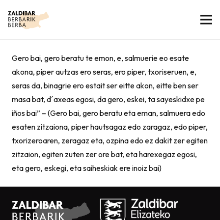
Gero bai, gero beratu te emon, e, salmuerie eo esate
akona, piper autzas ero seras, ero piper, txoriseruen, e,
seras da, binagrie ero estait ser eitte akon, eitte ben ser
masa bat, d´axeas egosi, da gero, eskei, ta sayeskidxe pe
iños bai” – (Gero bai, gero beratu eta eman, salmuera edo
esaten zitzaiona, piper hautsagaz edo zaragaz, edo piper,
txorizeroaren, zeragaz eta, ozpina edo ez dakit zer egiten
zitzaion, egiten zuten zer ore bat, eta harexegaz egosi,
eta gero, eskegi, eta saiheskiak ere inoiz bai)