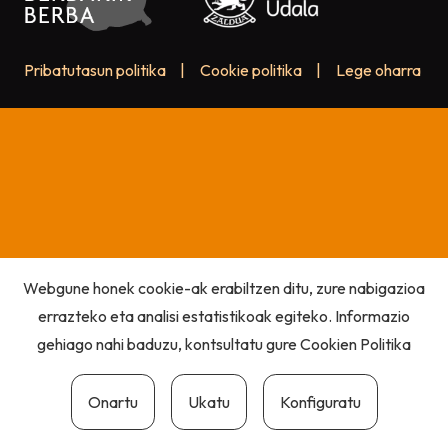
Pribatutasun politika
|
Cookie politika
|
Lege oharra
Webgune honek cookie-ak erabiltzen ditu, zure nabigazioa
errazteko eta analisi estatistikoak egiteko. Informazio
gehiago nahi baduzu, kontsultatu gure
Cookien Politika
Onartu
Ukatu
Konfiguratu