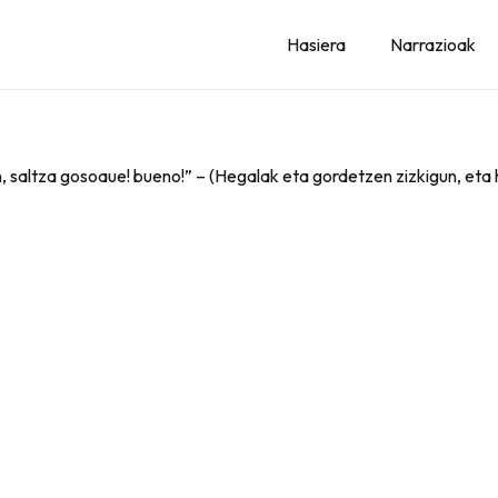
Hasiera
Narrazioak
, saltza gosoaue! bueno!” – (Hegalak eta gordetzen zizkigun, eta h