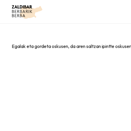
Egalak eta gordeta oskusen, da aren saltzan ipintte oskusen