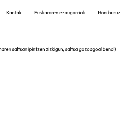
Kantak
Euskararen ezaugarriak
Honi buruz
aren saltsan ipintzen zizkigun, saltsa gozoagoa! beno!)