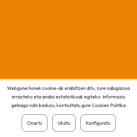
Webgune honek cookie-ak erabiltzen ditu, zure nabigazioa
errazteko eta analisi estatistikoak egiteko. Informazio
gehiago nahi baduzu, kontsultatu gure
Cookien Politika
Onartu
Ukatu
Konfiguratu