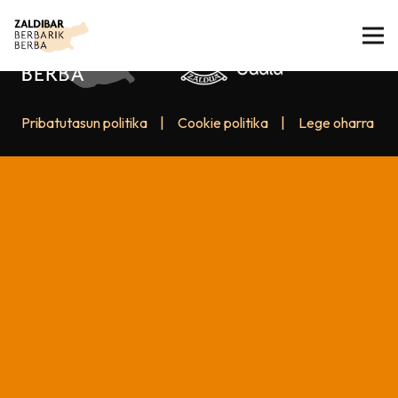
Pribatutasun politika
|
Cookie politika
|
Lege oharra