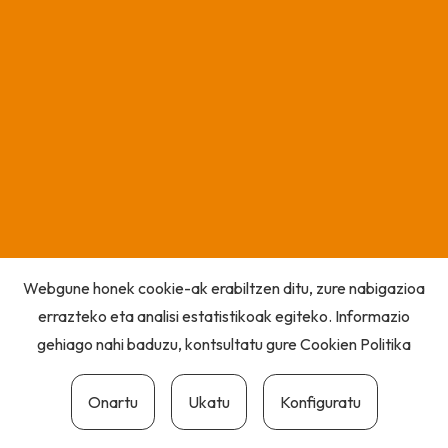
Webgune honek cookie-ak erabiltzen ditu, zure nabigazioa
errazteko eta analisi estatistikoak egiteko. Informazio
gehiago nahi baduzu, kontsultatu gure
Cookien Politika
Onartu
Ukatu
Konfiguratu