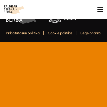
Pribatutasun politika
|
Cookie politika
|
Lege oharra