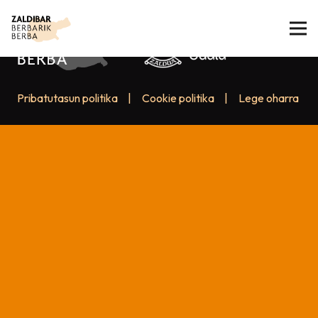
Pribatutasun politika
|
Cookie politika
|
Lege oharra