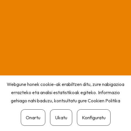
Webgune honek cookie-ak erabiltzen ditu, zure nabigazioa
errazteko eta analisi estatistikoak egiteko. Informazio
gehiago nahi baduzu, kontsultatu gure
Cookien Politika
Onartu
Ukatu
Konfiguratu